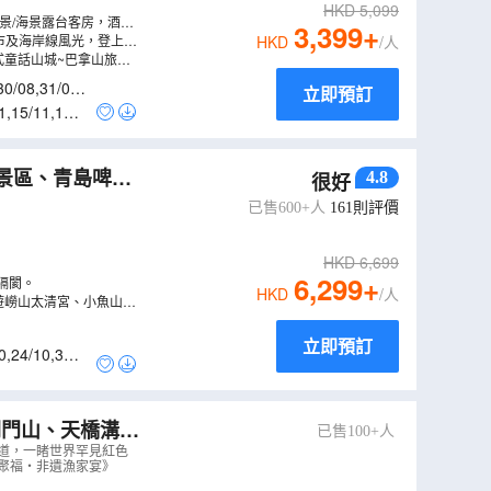
HKD
5,099
河景/海景露台客房，酒店
3,399
+
市及海岸線風光，登上五
HKD
/人
法式童話山城~巴拿山旅遊
30/08
,
31/08
,
立即預訂
1
,
15/11
,
17/1
4.8
很好
大教堂、網紅打
已售600+人
161
則評價
HKD
6,699
6,299
+
隔閡。
HKD
/人
遊嶗山太清宮、小魚山公
瞰青島全景。
立即預訂
0
,
24/10
,
31/1
關門山、天橋溝、
已售100+人
船遊鴨綠江、虎
廊道，一睹世界罕見紅色
河聚福‧非遺漁家宴》
BT
）