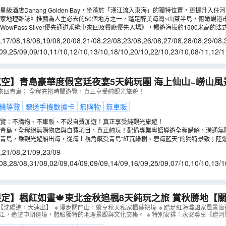
級酒店Danang Golden Bay，坐落於「漢江流入東海」的獨特位置，更提升入住
生啤乙杯。
家地理雜誌》推薦為人生必去的50個地方之一，踏足醉美海灣~山茶半島，俯瞰峴港
回電梯門票登山)。
owPass Silver優先通道乘纜車來回及餐廳優先入場》，暢遊海拔約1500米高的
20億美金打造的打卡熱點「黃金巨手托橋」。
,
17/08
,
18/08
,
19/08
,
20/08
,
21/08
,
22/08
,
23/08
,
26/08
,
27/08
,
28/08
,
29/08
,
/09
,
04/09
,
05/09
,
06/09
09
,
25/09
,
09/10
,
11/10
,
12/10
,
13/10
,
18/10
,
20/10
,
22/10
,
23/10
,
08/11
,
12/1
0/11
,
23/11
,
24/11
,
27/11
青島豪華度假宮廷夜宴5天純玩團 海上仙山~嶗山風景區、青島啤酒
上海天觀光廳、乘船出海觀光、青島標誌棧橋、聖彌厄爾
來回青島； 全程充裕時間遊覽，真正享受純觀光旅遊！
園、沉浸式宮廷晚宴《蘭齊宴賦》
（
CETAE05YT
）
機導覽
贈送手機數據卡
無購物
無車販
覽：不購物、不車販、不設自費加遊！真正享受純觀光旅遊！
青島，全程絕無購物店與自費項目，真正純玩！配備專業粵語導遊全程講解，溝通無
青島，乘觀光遊船出海，從海上視角感受青島"紅瓦綠樹、碧海藍天"的獨特景致；陸
化古蹟與城市魅力；登雲上海天81層觀光廳，打卡鑽石角玻璃觀景臺，360度高空俯
,
21/08
,
21/09
,
23/09
08
,
28/08
,
31/08
,
02/09
,
04/09
,
09/09
,
14/09
,
16/09
,
25/09
,
07/10
,
10/10
,
13/1
0/11
,
22/11
,
25/11
,
30/11
定】楓紅如畫🍁東北金秋追楓8天純玩之旅 賞秋勝地【
海灘】丸都山城、中朝國門、河口景區、鴨綠江斷橋、乘
【沈陽進，大連出】 🔸漫步關門山，縱享秋天私家楓葉祕境 🔸踏足紅海灘國家風景
鴨綠江，遙望中朝邊境，體驗獨特的地理景觀與文化交集。 🔸特別安排：永安尊享《遼
重呈獻永安尊享《遼河聚福‧非遺漁家宴》
（
CCHRB08V