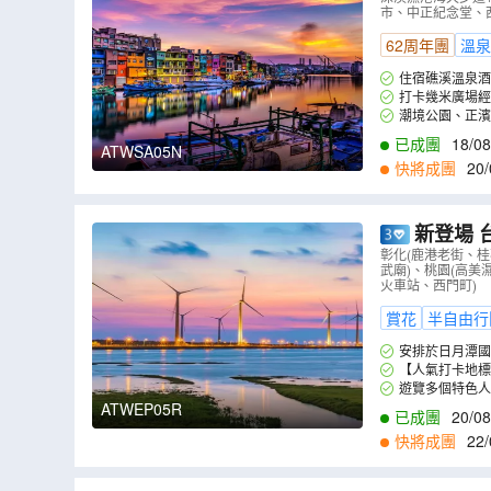
市、中正紀念堂、西門
(網證)*】
（
62周年團
溫泉
住宿礁溪溫泉酒
打卡幾米廣場經
潮境公園、正濱
已成團
18/08
ATWSA05N
13/10
,
15/10
,
20
快將成團
20/
9
,
04/10
,
07/10
,
1
新登場 台中+
井、天后宮
彰化(鹿港老街、
武廟)、桃園(高美
火車站、西門町)
賞花
半自由行
安排於日月潭國
【人氣打卡地標
在碼頭旁地景藝術
遊覽多個特色人
ATWEP05R
已成團
20/08
快將成團
22/
9
,
22/09
,
23/09
,
2