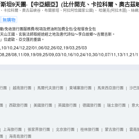
斯坦9天團·【中亞細亞】(比什開克、卡拉科爾、奧古茲
恰國家公園)
（
LMKIK09NL
）
、卡拉科爾、奧古茲峽谷、布蘭那塔、阿拉阿恰國家公園)、 哈薩克(阿拉木圖)、絲綢
無購物
動/免收旅行團服務費/稅項及燃油附加費全包/全程餐食全包
天山王國、玄裝法師取經途經之地及唐代詩仙～李白故鄉～吉爾吉斯。
」位處歐、亞交匯的重鎮。
,
10/10
,
24/12
,
22/01
,
06/02
,
26/02
,
19/03
,
25/03
08
,
28/08
,
11/09
,
19/09
,
25/09
,
03/10
,
16/10
,
24/10
,
30/10
,
07/11
,
13/11
,
21/1
5/01
,
29/01
,
12/02
,
05/03
行團
|
越南旅行團
|
馬爾代夫旅行團
|
柬埔寨旅行團
|
馬來西亞旅行團
|
沙巴
團
|
西歐旅行團
|
美國旅行團
|
英國旅行團
|
德國旅行團
|
瑞士旅行團
|
意大
|
上海旅行團
|
張家界旅行團
|
北京旅行團
|
桂林旅行團
|
蒙古旅行團
|
雲南
團
|
海南島旅行團