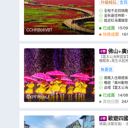
升級純玩
含耳
全程不走回頭路
約旅途時間。
金秋最佳時節，
月中旬-10月中旬)(
踏足紅海灘國
氣勢磅礴。
已成團
15/09
CCHRB08VBT
快將成團
16/
佛山+廣
美麗豪酒店(
【薑太公海鮮盛宴
釀鯪魚+風生水起
無憂退
兩晚入住順德美
暢遊「廣州動物
品嚐【薑太公海
古法八寶釀鯪魚+
已成團
14/08
GXPFP03KJ
其他日期
24/
9
,
07/09
,
08/09
,
0
歐遊四國
德國(法蘭克福)、