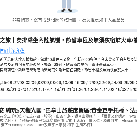
非常抱歉，沒有找到相應的旅行團
，為您推薦如下人氣產品
選之旅｜安排乘坐內陸航機，節省車程及無須夜宿於火車/
及獅身人面像/全程住宿五星級酒店及尼羅河五星級遊船/
住宿
深度遊
埃及博物館【稅項全包】
（
LMEIR09X
）
新開幕的大埃及博物館，館藏10萬件古文物，包括5000多件至今未曾公開的古埃及
酒店及尼羅河五星級遊船，暢遊尼羅河，欣賞兩岸景色，真正豪華享受。
開羅前往亞斯旺或樂蜀或由樂蜀或亞斯旺前往開羅，節省車程及無須夜宿於火車。
,
25/08
,
27/08
,
02/09
,
03/09
,
08/09
,
10/09
,
15/09
,
17/09
,
22/09
,
24/09
,
29/09
,
/10
,
20/10
,
22/10
,
27/10
08
,
05/01
,
07/01
,
12/01
,
14/01
,
19/01
,
21/01
,
26/01
,
28/01
,
11/02
,
16/02
,
18/0
9/03
,
11/03
,
16/03
,
18/03
 *巴拿山旅遊度假區(黃金巨手托橋、法式花園、城堡)、
遺產」會安古城(古老大宅、會館、來遠橋)《純玩團‧細
(黃金巨手托橋、法式花園、城堡)、山茶半島、觀音山靈應寺、「世界文化遺產」會安
玄空洞、打卡熱點~迦南島筲箕船體驗(觀賞船上表演)、情人橋、粉紅教堂、Vinco
指定購物點》
（
AVDAD05KJ
）
旗下~Danang Golden Bay及專享自家製“和平”生啤乙杯】