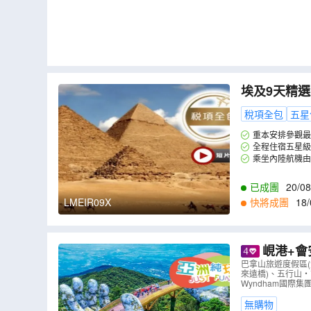
埃及9天精
一的金字塔
稅項全包
五星
廟及參觀大
重本安排參觀最
寶。
全程住宿五星級
乘坐內陸航機由
已成團
20/08
08/10
,
13/10
,
15
LMEIR09X
快將成團
18/
2
,
02/03
,
04/03
,
0
峴港+會安 純玩5天觀光團
「世界文化
巴拿山旅遊度假區
來遠橋)、五行山‧
美食‧不設
Wyndham國際集團
無購物