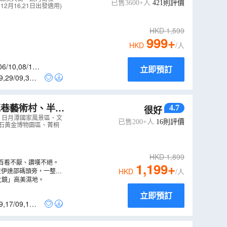
已售3600+人
421
則評價
2月16,21日出發適用)
HKD
1,599
999
+
HKD
/人
06/10
,
08/10
,
立即預訂
9
,
29/09
,
30/0
4.7
很好
5R
）
」日月潭國家風景區、文
已售200+人
16
則評價
金瓜石黃金博物園區、菁桐
HKD
1,899
百看不厭、讚嘆不絕。
1,199
+
在伊達邵碼頭旁，一整排
HKD
/人
空之鏡」高美濕地。
立即預訂
9
,
17/09
,
19/0