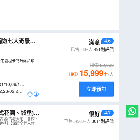
暢遊七大奇景之
4.6
滿意
一次過暢遊五大神
已售200+人
491
則評價
法老圖坦卡門陪葬品珍
HKD
22,999
15,999
+
HKD
/人
01/10
,
06/10
,
立即預訂
2
,
23/02
,
25/0
4.7
很好
心安排地道越式
古城(古老大宅、會館、
已售14900+人
3014
則評價
m購物城【保證全程入住