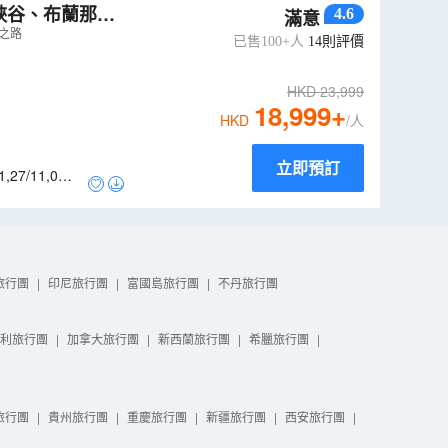
峽谷、布蘭那
4.6
滿意
之路
已售100+人
14
則評價
HKD
23,999
18,999
+
HKD
/人
立即預訂
1
,
27/11
,
05/1
旅行團
|
印尼旅行團
|
富國島旅行團
|
不丹旅行團
利旅行團
|
加拿大旅行團
|
新西蘭旅行團
|
希臘旅行團
|
旅行團
|
貴州旅行團
|
重慶旅行團
|
新疆旅行團
|
西安旅行團
|