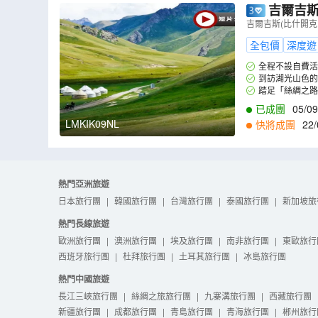
吉爾吉斯
塔、阿拉阿
吉爾吉斯(比什開克
全包價
深度遊
全程不設自費活
到訪湖光山色的
踏足「絲綢之路
已成團
05/09
LMKIK09NL
快將成團
22/
2
,
11/12
,
01/01
,
1
熱門亞洲旅遊
日本旅行團
|
韓國旅行團
|
台灣旅行團
|
泰國旅行團
|
新加坡旅
熱門長線旅遊
歐洲旅行團
|
澳洲旅行團
|
埃及旅行團
|
南非旅行團
|
東歐旅行
西班牙旅行團
|
杜拜旅行團
|
土耳其旅行團
|
冰島旅行團
熱門中國旅遊
長江三峽旅行團
|
絲綢之旅旅行團
|
九寨溝旅行團
|
西藏旅行團
新疆旅行團
|
成都旅行團
|
青島旅行團
|
青海旅行團
|
郴州旅行