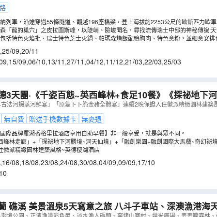
路
納列車，沿途穿過55條隧道、翻越196座橋梁，登上海拔約2253公尺的歐斯匹力歐
森「龍的巢穴」之皮拉圖斯峰，以陡峭、險峻聞名，尋找流傳瑞士中部的神秘傳說;
3個山峰的壯麗全景，包括少女峰、鐵力士山…等。
包括特色火焰批、瑞士特色芝士火鍋、帕瑪森燴飯配鴨胸肉、特色意粉，並細意安排
,
25/09
,
20/11
09
,
15/09
,
06/10
,
13/11
,
27/11
,
04/12
,
11/12
,
21/03
,
22/03
,
25/03
德3天團·《千姿百態~英西峰林+食足10餐》《探祕地下
樂園+融創國際大馬戲~奇幻祕境》
（
GRSFQ03MJ
）
+古法河蝦蒸河鮮宴」「原隻卜卜脆金豬全體宴」連續2晚保證入住徽派精緻園林建築
無自費
贈送手機數據卡
無憂退
國際品牌羅湖香格里拉酒店享用自助早餐】非一般享受，就是與眾不同。
西峰林走廊」+「探祕地下河勝境~洞天仙境」+「融創樂園+融創國際大馬戲~奇幻祕
住徽派精緻園林建築風格~英德棲湖酒店
,
16/08
,
18/08
,
23/08
,
24/08
,
30/08
,
04/09
,
09/09
,
17/10
10
蘭 礁溪 美景溫泉5天寫意之旅 八斗子車站、深澳漁港海
港彩色屋、淡水漁人碼頭、幾米廣場、全日自由活動【免
+潮境公園、正濱漁港彩色屋、淡水漁人碼頭、窯烤山寨村、幾米廣場、丟丟噹森林、