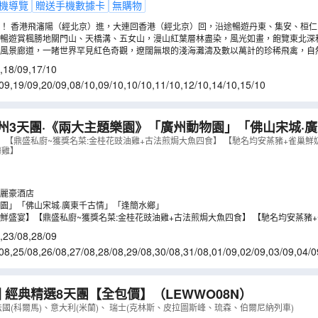
機導覽
贈送手機數據卡
無購物
！ 香港飛瀋陽（經北京）進，大連回香港（經北京）回，沿途暢遊丹東、集安、桓
暢遊賞楓勝地關門山、天橋溝、五女山，漫山紅葉層林盡染，風光如畫，飽覽東北深秋
註22)。
家風景廊道，一睹世界罕見紅色奇觀，遼闊無垠的淺海灘濤及數以萬計的珍稀飛禽，自
,
18/09
,
17/10
09
,
19/09
,
20/09
,
08/10
,
09/10
,
10/10
,
11/10
,
12/10
,
14/10
,
15/10
州3天團·《兩大主題樂園》「廣州動物園」「佛山宋城·
每房贈送乙份~精緻蛋糕+水果)
（
GXPFP03KJ
）
】【鼎盛私廚~獲獎名菜:金桂花豉油雞+古法煎焗大魚四食】 【馳名均安蒸豬+雀巢
撈雞】
麗豪酒店
園」「佛山宋城·廣東千古情」「逢簡水鄉」
鮮盛宴】【鼎盛私廚~獲獎名菜:金桂花豉油雞+古法煎焗大魚四食】 【馳名均安蒸豬
風生水起撈雞】
,
23/08
,
28/09
08
,
25/08
,
26/08
,
27/08
,
28/08
,
29/08
,
30/08
,
31/08
,
01/09
,
02/09
,
03/09
,
04/0
9/09
,
10/09
,
11/09
,
12/09
 經典精選8天團【全包價】
（
LEWWO08N
）
法國(科爾馬)、意大利(米蘭)、 瑞士(克林斯、皮拉圖斯峰、琉森、伯爾尼納列車)