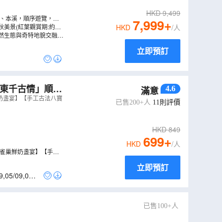
HKD
9,499
仁、本溪，順序遊覽，節
7,999
+
美景(紅葉觀賞期:約9
HKD
/人
然生態與奇特地貌交融，
立即預訂
廣東千古情」順德
4.6
滿意
鮮奶盞宴】【手工古法八寶
已售200+人
11
則評價
HKD
849
699
+
HKD
/人
+雀巢鮮奶盞宴】【手工
立即預訂
9
,
05/09
,
06/0
已售100+人