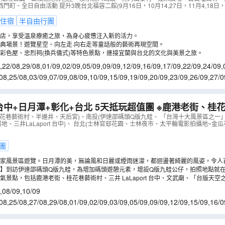
町、全日自由活動 提升3晚台北福容二館(9月16日，10月14,27日，11月4,18日，1
ATWSA05N
）
住宿
半自由行團
店，享受溫泉療癒之旅，為身心疲憊注入新的活力。
典場景！遊覽星空、向左走·向右走等童話般的藝術再現空間。
彩色屋、忠烈祠(換兵儀式)等特色景點，連接宜蘭與台北的文化與美景之旅。
,
22/08
,
29/08
,
01/09
,
02/09
,
05/09
,
09/09
,
12/09
,
16/09
,
17/09
,
22/09
,
24/09
,
/10
,
14/11
08
,
25/08
,
03/09
,
07/09
,
08/09
,
10/09
,
15/09
,
19/09
,
20/09
,
23/09
,
26/09
,
27/0
0/10
,
14/10
,
17/10
,
18/10
日月潭+彰化+台北 5天抵玩超值團 ※鹿港老街、桂花巷藝術村、半邊
、「台灣十大風景區之一」日月潭國家風景區
（
ATWEP0
桂花巷藝術村、半邊井、天后宮)、南投(伊達邵碼頭Q版九蛙、 「台灣十大風景區之一
濕地、三井LaLaport 台中)、 台北(士林官邸花園、士林夜市、太平輪電影拍攝地~
團
家風景區遊覽。日月潭的美，無論風和日麗或煙雨迷濛，都迴盪著綺麗的風姿，令人
】到訪伊達邵碼頭Q版九蛙，為增加碼頭遊憩元素，增設Q版九蛙公仔，拍照地點就
。
氣景點，包括鹿港老街、桂花巷藝術村、三井 LaLaport 台中、文武廟、「台版天
,
08/09
,
10/09
08
,
25/08
,
27/08
,
29/08
,
01/09
,
02/09
,
03/09
,
05/09
,
09/09
,
12/09
,
15/09
,
16/0
4/09
,
26/09
,
28/09
,
29/09