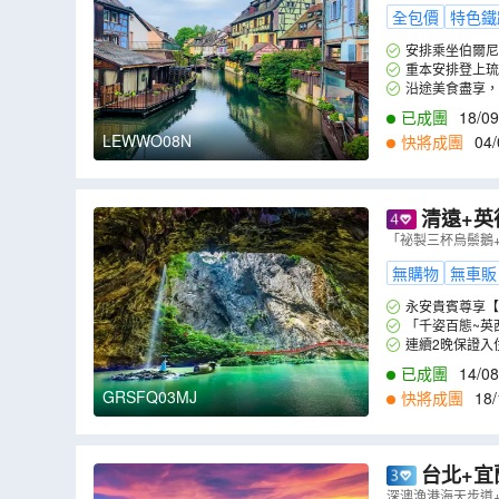
全包價
特色鐵
安排乘坐伯爾尼
美景色。
重本安排登上琉
最多阿爾卑斯山7
沿途美食盡享，
餐更安排8餸1湯。
已成團
18/09
LEWWO08N
快將成團
04/
清遠+英
境》《融創
「祕製三杯烏鬃鵝
無購物
無車販
永安貴賓尊享【
「千姿百態~英
連續2晚保證入
已成團
14/08
GRSFQ03MJ
快將成團
18/
台北+宜
園、正濱漁
深澳漁港海天步道