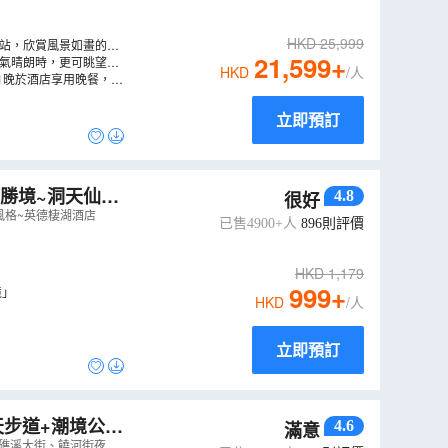
HKD
25,999
車站，欣賞風景如畫的絕
21,599
+
天氣晴朗時，更可眺望到
HKD
/人
1晚於酒店享用晚餐，中
立即預訂
河勝境~洞天仙
4.8
很好
風格~英德棲湖酒店
已售4900+人
896
則評價
HKD
1,179
999
+
境」
HKD
/人
立即預訂
天步道+潮境公
4.6
滿意
費代辦台灣簽證
礁溪大街、饒河街夜