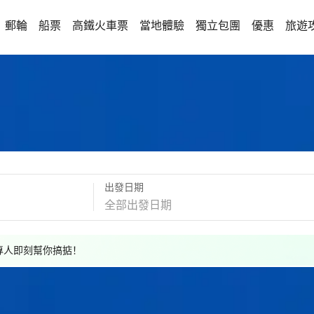
郵輪
船票
高鐵火車票
當地體驗
獨立包團
優惠
旅遊
出發日期
，專人即刻幫你搞掂！