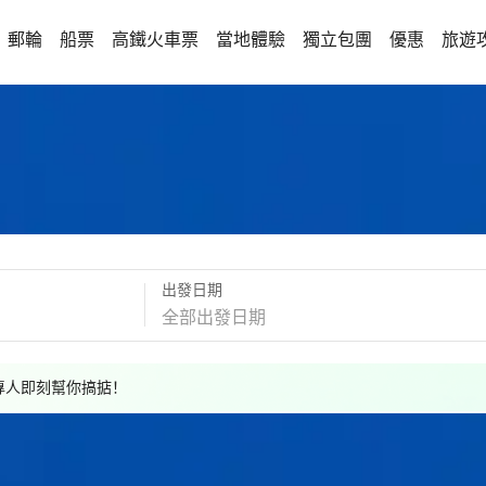
郵輪
船票
高鐵火車票
當地體驗
獨立包團
優惠
旅遊
出發日期
，專人即刻幫你搞掂！