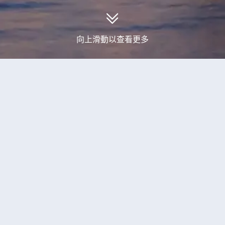
向上滑動以查看更多
到1個特色鐵路12天旅行團產品
瑞士 歐洲三大山峰+四大鐵路列車
精選
價】一次過欣賞南針峰/馬特洪峰/少女峰、
伯恩、日內瓦、南針峰、蒙特勒、黃金列車、采爾瑪特、哥納格爾
列車/齒軌鐵路列車/登山列車、世界自然遺
產～阿萊奇冰川」、冰河列車、「飄零燕～海迪之家」、施維茨齒
、萊茵河瀑布
觀光船及午餐、餐食全包/無自費（LESWB1
額外優惠
全包價
特色鐵路
全包價*全程不設自費活動*稅項及燃油附加費全包*全程餐食連
務費
重本安排乘坐「世界上第一列以天窗式設計的空調全景列車~
多個瑞士高山湖景。
到訪「隱世秘景~萊德阿爾卑」，座落於陽光充足的高原上， 
仿如置身世外桃源。萊德阿爾卑，禁止汽車通行，主要以纜車出入
已成團
26/08
其他日期
09/09,23/09