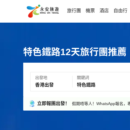
旅行團
機票
酒店
自由行
特色鐵路12天旅行團推薦
出發地
關鍵詞
立即報團出發！
假期唔等人！WhatsApp報名