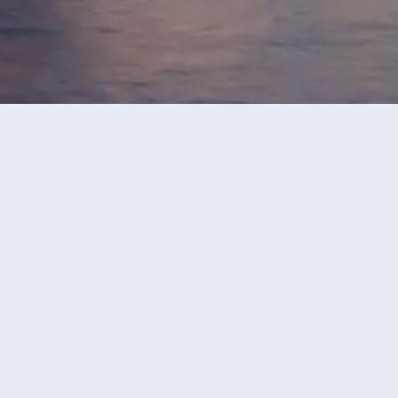
12天之旅 【全包
4.6
滿意
乘坐冰河列車/黃金
已售100+人
45
則評價
特雪山之旅、「世界自然遺
產~阿萊奇冰川、乘
軌鐵路列車、少女峰、琉森
2M）
當地特色美食*免收旅行團服
52,999
+
黃金列車」，讓您一次過飽覽
HKD
處處綠意盎然，風景如畫，
，遠離塵囂。
立即預訂