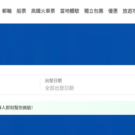
郵輪
船票
高鐵火車票
當地體驗
獨立包團
優惠
旅遊
出發日期
，專人即刻幫你搞掂！