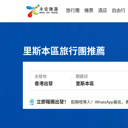
旅行團
機票
酒店
自由行
里斯本區旅行團推薦
出發地
關鍵詞
立即報團出發！
假期唔等人！WhatsApp報名