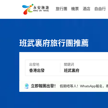
旅行團
機票
酒店
自由行
班武裏府旅行團推薦
出發地
關鍵詞
立即報團出發！
假期唔等人！WhatsApp報名