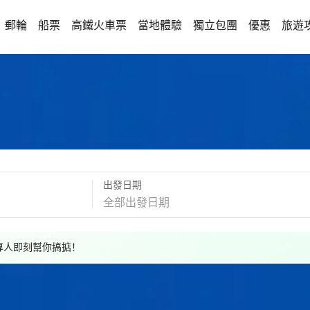
郵輪
船票
高鐵火車票
當地體驗
獨立包團
優惠
旅遊
出發日期
，專人即刻幫你搞掂！