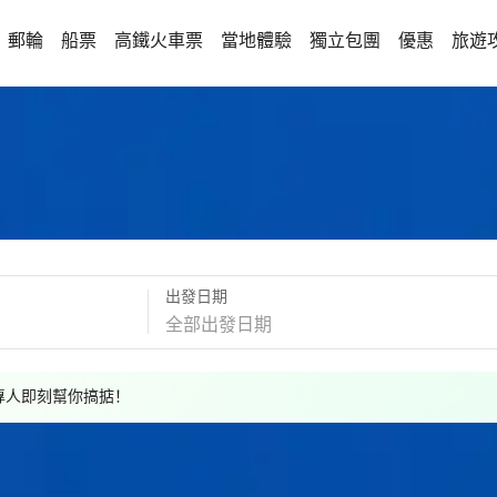
郵輪
船票
高鐵火車票
當地體驗
獨立包團
優惠
旅遊
出發日期
，專人即刻幫你搞掂！