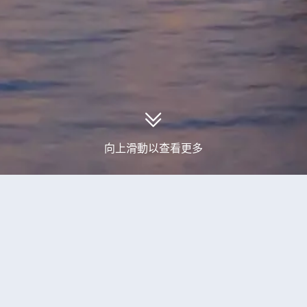
向上滑動以查看更多
取到2個林同省旅行團產品
大叻+芽莊+胡志明巿7天團 **同行優惠最高減
人可成行‧乘雙程內陸機‧餐食全包‧不設指定
【大叻】大叻童話樂園Fairytale Land + Vinh Tien 酒窖、Samte
（AVSDC07UJ）
站、Hoang Long Ohayo大叻小日本、春香湖、大叻夜市、Crazy
VinWonders珍珠島(跨海纜車+主題樂園任玩套票)、芽莊大教
額外優惠
無購物
休閒
公寓、聖母大教堂、西貢歌劇院、中央郵局、古董街(自由路)