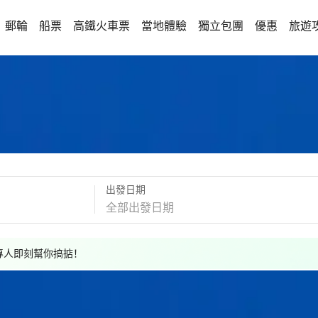
郵輪
船票
高鐵火車票
當地體驗
獨立包團
優惠
旅遊
出發日期
，專人即刻幫你搞掂！