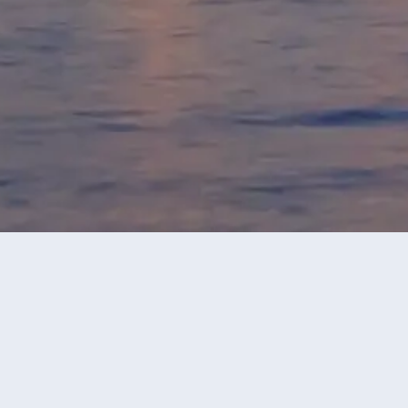
永安旅行團
林同省旅行團
當前獲
價格區間
-
確定
遊玩天數