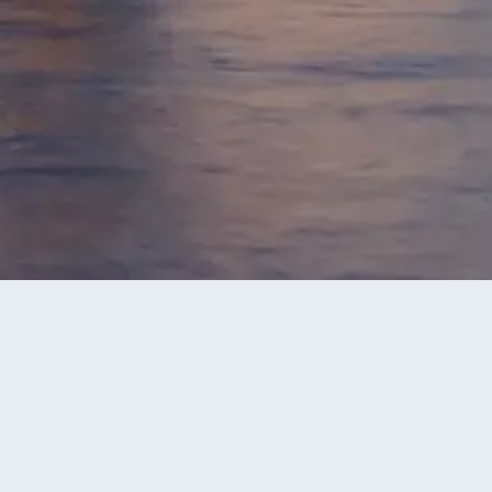
$2600** 《6
購物點》
n Hills桑藤山、 大叻火車
 House、靈福寺 【芽莊】
堂、芽莊沙灘 【胡志明巿】咖啡