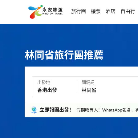
旅行團
機票
酒店
自由行
林同省旅行團推薦
出發地
關鍵詞
立即報團出發！
假期唔等人！WhatsApp報名