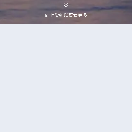
向上滑動以查看更多
永安旅行團
德拉-塔菲拉勒特大區旅行團
當前獲取到3個德拉-塔菲拉勒特大區旅行團產
品
【4鑽】【稅項全包、免收旅行團服
務費】摩洛哥深度探索11天之旅 ｜安排住
宿1晚撒哈拉沙漠豪華營地，體驗住帳篷
的滋味｜到訪被譽為「藍珍珠」摩洛哥山
額外優惠
深度遊
全包價
無購物
無自費
城~舍夫沙萬｜安排乘坐四驅車前往體驗
無車販
已成團
13/12,23/12,25/12,24/01,31/01,06/02,07/02
撒哈拉沙漠探險之旅（LMMIT11UL）
快將成團
07/09,14/09,21/09,10/01,16/02,07/03,16/03,21/03,27/03,28/03
已售100+人
22,999
+
HKD 27,999
HKD
【4鑽】【稅項全包、免收旅行團服