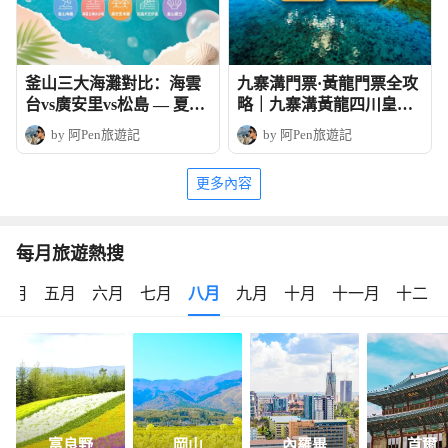
釜山三大海灘對比：海雲
九寨溝門票·黃龍門票全攻
台vs廣安里vs松島 — 夏日
略｜九寨溝黃龍四川皇牌
玩法全攻略
深度6天團
by 阿Pen旅遊記
by 阿Pen旅遊記
更多內容
每月旅遊熱搜
四月
五月
六月
七月
八月
九月
十月
十一月
十二月
富良野
岡山
內羅畢
首爾