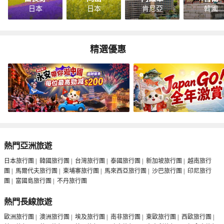
日本
日本
肯尼亞
韓國
精選優惠
熱門亞洲旅遊
日本旅行團
|
韓國旅行團
|
台灣旅行團
|
泰國旅行團
|
新加坡旅行團
|
越南旅行
團
|
馬爾代夫旅行團
|
柬埔寨旅行團
|
馬來西亞旅行團
|
沙巴旅行團
|
印尼旅行
團
|
富國島旅行團
|
不丹旅行團
熱門長線旅遊
歐洲旅行團
|
澳洲旅行團
|
埃及旅行團
|
南非旅行團
|
東歐旅行團
|
西歐旅行團
|