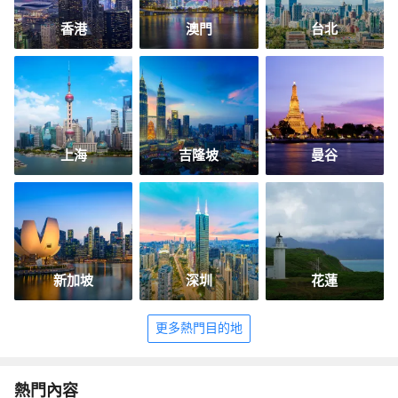
香港
澳門
台北
上海
吉隆坡
曼谷
新加坡
深圳
花蓮
更多熱門目的地
熱門內容