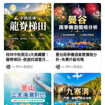
桂林中秋限定4天高鐵團｜
曼谷雨季機酒套票價格分
龍脊梯田+夜遊四湖賞月+
析+免費升級攻略
DIY月餅
by 阿Pen旅遊記
by 阿Pen旅遊記