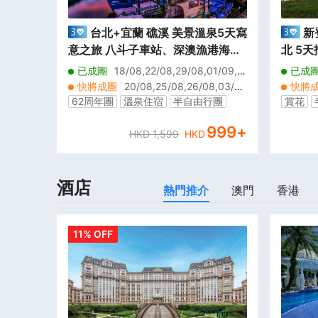
台北+宜蘭 礁溪 美景溫泉5天寫
新
意之旅 八斗子車站、深澳漁港海天
北 5天抵玩
步道+潮境公園、正濱漁港彩色屋、
花巷藝
已成團
18/08,22/08,29/08,01/09,0
已成
淡水漁人碼頭、幾米廣場、全日自
「台灣
2/09,05/09,09/09,12/09,16/09,17/09,
快將成團
20/08,25/08,26/08,03/0
快將
22/09,24/09,06/10,08/10,13/10,15/1
由活動【免費代辦台灣簽證(網證)
家風景
9,07/09,08/09,10/09,15/09,19/09,20/
8,01/09
62周年團
溫泉住宿
半自由行團
賞花
0,20/10,14/11
09,23/09,26/09,27/09,29/09,30/09,0
2/09,15
*】
4/10,07/10,10/10,14/10,17/10
999
+
23/09,
HKD
1,599
HKD
酒店
熱門推介
澳門
香港
11% OFF