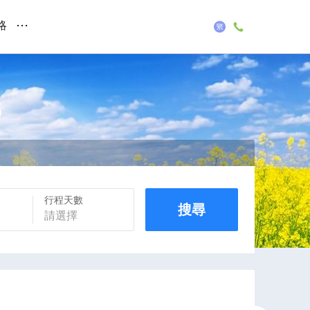
...
略
行程天數
搜尋
請選擇