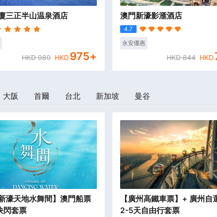
廈三正半山温泉酒店
澳門新濠影滙酒店
4.7
永安優惠
975
+
HKD
980
HKD
HKD
844
HKD
大阪
首爾
台北
新加坡
曼谷
新濠天地水舞間】澳門船票
【廣州高鐵車票】+ 廣州自
快閃套票
2-5天自由行套票