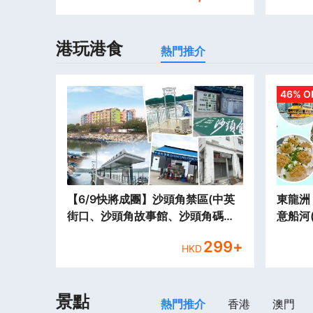
港玩港食
熱門推介
46% O
【6/9快將成團】沙頭角禁區(中英
東龍洲 
街口、沙頭角故事館、沙頭角碼
意船河(全程
頭、沙頭角之角)+鏡蓉書屋+雲泉仙
天遊
299
+
館+塱原自然生態公園休閑一天遊
HKD
景點
熱門推介
香港
澳門