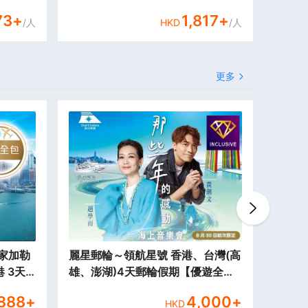
73
+
1,817
+
/人
HKD
/人
更多
家加勒
麗星郵輪～領航星號 香港、台灣(高
《20
 3天
雄、澎湖)4天郵輪假期【優遊全
遊輪~
【香港
包】【香港尖沙咀海運碼頭往返】
郵輪船
,888
+
4,000
+
HKD