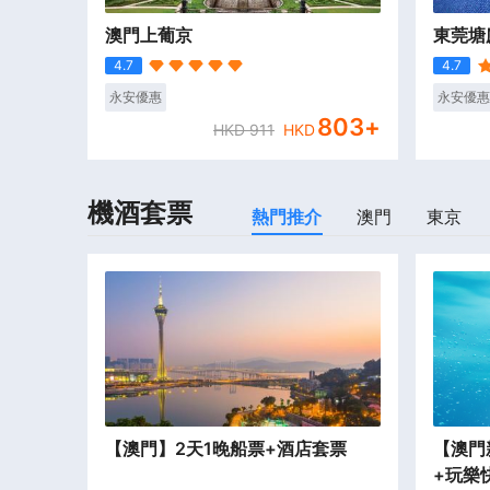
澳門上葡京
東莞塘
4.7
4.7
永安優惠
永安優惠
803
+
HKD
911
HKD
機酒套票
熱門推介
澳門
東京
【澳門】2天1晚船票+酒店套票
【澳門
+玩樂