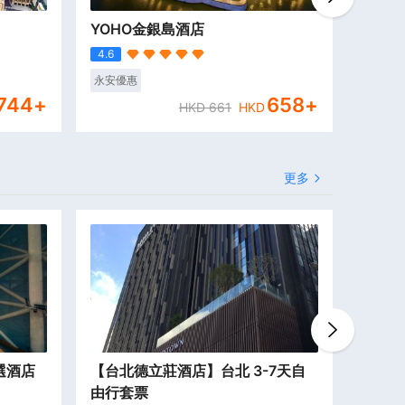
YOHO金銀島酒店
澳門葡
4.6
4.6
永安優惠
永安優
744
+
658
+
HKD
661
HKD
更多
選酒店
【台北德立莊酒店】台北 3-7天自
【曼谷
由行套票