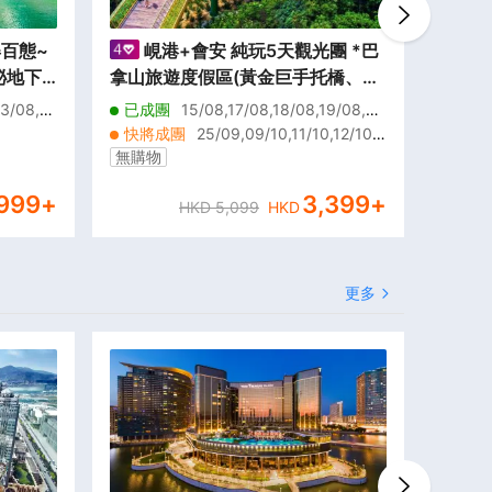
姿百態~
峴港+會安 純玩5天觀光團 *巴
佛
祕地下
拿山旅遊度假區(黃金巨手托橋、法
園》「
園+融
式花園、城堡)、「世界文化遺產」
東千古
23/08,2
已成團
15/08,17/08,18/08,19/08,2
已成
會安古城(古老大宅、會館、來遠橋)
送乙份
0
0/08,21/08,22/08,23/08,26/08,27/08,
快將成團
25/09,09/10,11/10,12/10,1
其他
28/08,29/08,30/08,31/08,01/09,02/0
《純玩團‧細心安排地道越式美食‧不
3/10,18/10,20/10,22/10,23/10,08/11,1
8,28/0
無購物
無憂退
9,03/09,04/09,05/09,06/09
2/11,15/11,17/11,18/11,19/11,20/11,23/1
2/09,0
設指定購物點》
999
+
1,24/11,27/11,03/12
3,399
+
9,08/0
HKD
5,099
HKD
更多
27% O