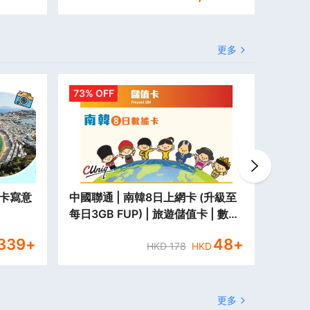
更多
73% OFF
33% O
打卡寫意
中國聯通 | 南韓8日上網卡 (升級至
鴻福堂
每日3GB FUP) | 旅遊儲值卡 | 數據
張)【
卡【永安分行取貨/本地平郵寄出】
【有效
339
+
48
+
HKD
178
HKD
更多