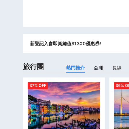
新登記入會即賞總值$1300優惠券!
旅行團
熱門推介
亞洲
長線
37% OFF
36% O