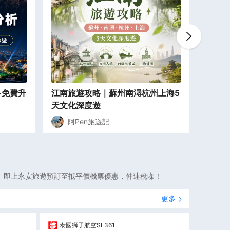
+免費升
江南旅遊攻略｜蘇州南潯杭州上海5
立山黑
天文化深度遊
車上高
阿Pen旅遊記
阿
。即上永安旅遊預訂至抵平價機票優惠，仲連稅㗎！
更多
泰國獅子航空
SL361