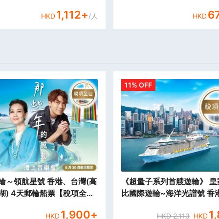
1,112
+
6
HKD
/人
HKD
11% OFF
領航星號 香港、台灣(高
《超量子系列首艘遊輪》 皇
湖) 4天郵輪船票【稅項全
比國際遊輪~海洋光譜號 香港
尖沙咀海運碼頭往返】
豪華郵輪船票【稅項全包】
1,900
+
1
HKD
啟德郵輪碼頭往返】
HKD
2,113
HKD