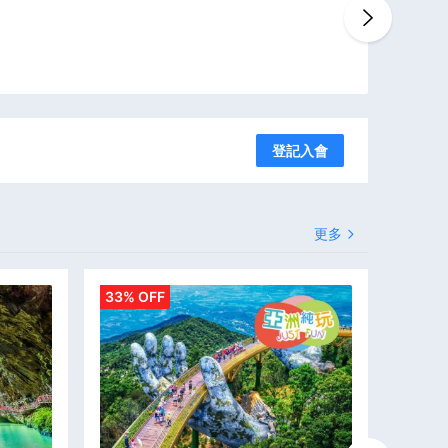
登記入會
更多
33% OFF
17% O