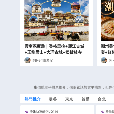
雲南深度遊｜香格里拉+麗江古城
潮州美
+玉龍雪山+大理古城+松贊林寺
宴+紅
阿Pen旅遊記
阿
廉價航空平機票推介：個個都話想買平機票，但你
熱門推介
曼谷
東京
首爾
台北
香港快運航空
UO114
香港