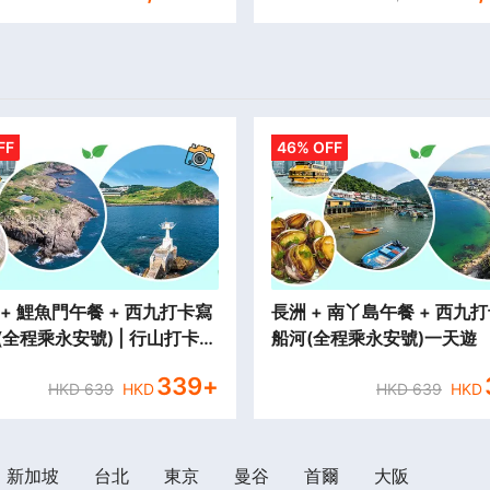
FF
46% OFF
+ 鯉魚門午餐 + 西九打卡寫
長洲 + 南丫島午餐 + 西九
乘永安號) | 行山打卡一
船河(全程乘永安號)一天遊
339
+
HKD
639
HKD
HKD
639
HKD
新加坡
台北
東京
曼谷
首爾
大阪