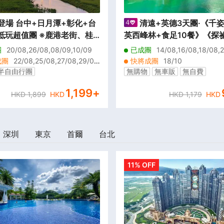
登場 台中+日月潭+彰化+台
清遠+英德3天團·《千
超值團 ※鹿港老街、桂
英西峰林+食足10餐》《探
術村、半邊井、天后宮、
河勝境~洞天仙境》《融創樂
團
20/08,26/08,08/09,10/09
已成團
14/08,16/08,18/08,
十大風景區之一」日月潭國
創國際大馬戲~奇幻祕境》
4/08,30/08,04/09,09/09,17/1
成團
22/08,25/08,27/08,29/0
快將成團
18/10
區
,02/09,03/09,05/09,09/09,1
半自由行團
無購物
無車販
無自費
/09,16/09,17/09,19/09,22/09,
贈送手機數據卡
無憂退
24/09,26/09,28/09,29/09
1,199
+
HKD
1,899
HKD
HKD
1,179
HKD
深圳
東京
首爾
台北
11% OFF