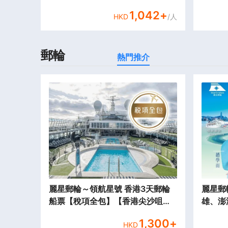
1,042
+
HKD
/人
郵輪
熱門推介
麗星郵輪～領航星號 香港3天郵輪
麗星郵輪～
船票【稅項全包】【香港尖沙咀海
雄、澎
運碼頭往返】
包】【
1,300
+
HKD