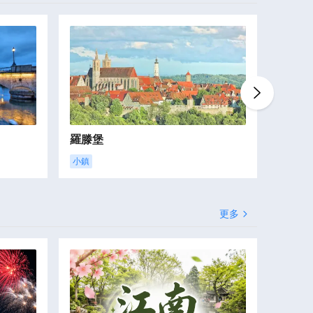
羅滕堡
布魯塞
小鎮
市政廳
更多