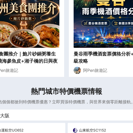
食團推介｜鮑片砂鍋粥養生
曼谷雨季機酒套票價格分析
燒海參魚皮+湘子橋的日與夜
級攻略
Pen旅遊記
阿Pen旅遊記
熱門城市特價機票情報
估個個都搶到特價機票優惠？立即買張特價機票，與世界來個零距離接軌
大阪
快運航空
UO652
山東航空
SC1152