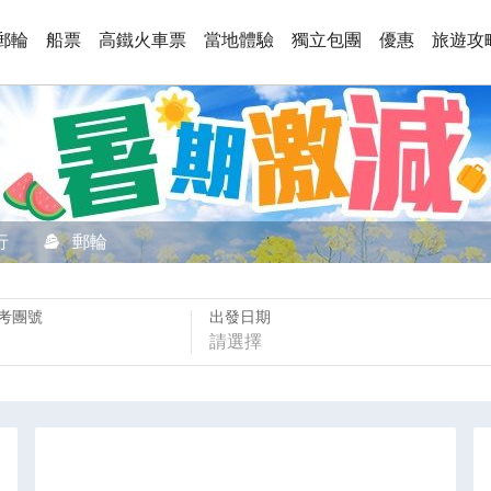
郵輪
船票
高鐵火車票
當地體驗
獨立包團
優惠
旅遊攻
行
郵輪
考團號
出發日期
請選擇