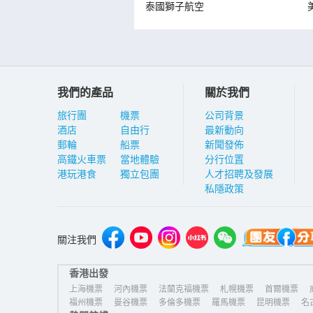
泰國獅子航空
我們的產品
關於我們
旅行團
機票
公司背景
酒店
自由行
最新動向
郵輪
船票
新聞發佈
高鐵火車票
當地體驗
分行位置
港玩港食
獨立包團
人才招聘及發展
私隱政策
關注我們
香港出發
上海機票
河內機票
法蘭克福機票
札幌機票
首爾機票
福州機票
曼谷機票
多倫多機票
羅馬機票
昆明機票
名