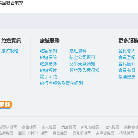
美國聯合航空
旅遊資訊
旅遊服務
更多服務
旅遊攻略
旅客須知
航班資料
會員登入
旅遊保險
航空公司資料
會員登記
旅遊禮券
惡劣天氣通知
會籍簡介
旅遊短片
簽證及入境須知
會員有賞
電子印花
精選優惠
旅行團報名及責任細則
威靈頓機票
高雄機票
南京機票
悉尼機票
新加坡機票
泗水機票
蘇梅島
古屋機票
亞庇（沙巴）機票
青島機票
奧克蘭機票
吉隆坡機票
檳城機票