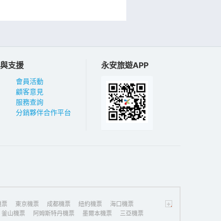
與支援
永安旅遊APP
會員活動
顧客意見
服務查詢
分銷夥伴合作平台
+
機票
東京機票
成都機票
紐約機票
海口機票
釜山機票
阿姆斯特丹機票
墨爾本機票
三亞機票