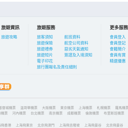
旅遊資訊
旅遊服務
更多服務
旅遊攻略
旅客須知
航班資料
會員登入
旅遊保險
航空公司資料
會員登記
旅遊禮券
惡劣天氣通知
會籍簡介
旅遊短片
簽證及入境須知
會員有賞
電子印花
精選優惠
旅行團報名及責任細則
基督城機票
温哥華機票
大阪機票
東京機票
上海機票
札幌機票
羅馬機
州機票
河內機票
台北機票
南京機票
成都機票
倫敦機票
布里斯班機票
海飛香港
上海飛東京
北京飛澳門
上海飛吉隆坡
上海飛曼谷
北京飛曼谷