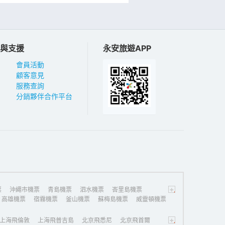
與支援
永安旅遊APP
會員活動
顧客意見
服務查詢
分銷夥伴合作平台
+
票
沖繩市機票
青島機票
泗水機票
峇里島機票
高雄機票
宿霧機票
釜山機票
蘇梅島機票
威靈頓機票
+
上海飛倫敦
上海飛普吉島
北京飛悉尼
北京飛首爾