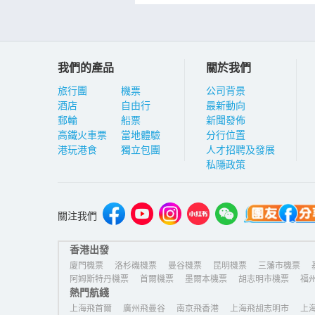
我們的產品
關於我們
旅行團
機票
公司背景
酒店
自由行
最新動向
郵輪
船票
新聞發佈
高鐵火車票
當地體驗
分行位置
港玩港食
獨立包團
人才招聘及發展
私隱政策
關注我們
香港出發
廈門機票
洛杉磯機票
曼谷機票
昆明機票
三藩市機票
阿姆斯特丹機票
首爾機票
墨爾本機票
胡志明市機票
福
熱門航綫
上海飛首爾
廣州飛曼谷
南京飛香港
上海飛胡志明市
上