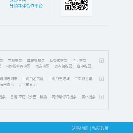
分銷夥伴合作平台
+
票
首爾機票
威靈頓機票
基督城機票
台北機票
票
阿姆斯特丹機票
東京機票
奧克蘭機票
台中機票
+
飛胡志明市
上海飛名古屋
上海飛吉隆坡
三亞飛香港
海飛東京
北京飛台北
+
機票
香港 亞庇（沙巴）機票
阿姆斯特丹機票
廣州機票
站點地圖
私隱政策
|