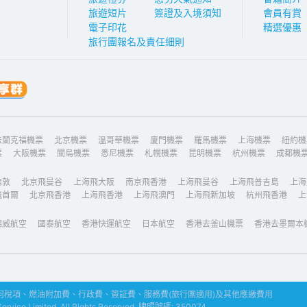
旅遊短片
簽證及入境須知
會員有賞
電子印花
精選優惠
旅行團報名及責任細則
法蘭克福機票
北京機票
温哥華機票
廈門機票
羅馬機票
上海機票
紐約機
票
大阪機票
關島機票
悉尼機票
札幌機票
昆明機票
杭州機票
成都機
倫敦
北京飛曼谷
上海飛大阪
南京飛香港
上海飛曼谷
上海飛普吉島
上海
飛首爾
北京飛香港
上海飛香港
上海飛澳門
上海飛新加坡
杭州飛香港
上
德威航空
國泰航空
香港快運航空
日本航空
香港去釜山機票
香港去墨爾本
稅項、燃油附加費、行政費、簽証費、服務費(旅行團適用)及其他應繳費用
ice Limited. All Rights Reserved. 牌照號碼: 350074