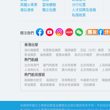
高鐵火車票
當地體驗
分行位置
港玩港食
獨立包團
人才招聘及發展
私隱政策
關注我們
香港出發
洛杉磯機票
布里斯班機票
福岡機票
亞庇（沙巴）機票
寧波機票
倫敦機票
墨爾本機票
馬尼拉市機票
濟州島機
熱門航綫
普吉島機票
北京飛澳門
廈門飛香港
北京飛首爾
北京飛東京
上海飛
上海飛台北
北京飛悉尼
廣州飛曼谷
北京飛新加坡
上海
熱門航班搜索
美國聯合航空
海南航空
菲律賓航空
中國東方航空
韓國
寧波機票
戴高樂機場
菲烏米奇諾機場
羽田機場
本網頁所顯示之價格因應產品種類及出發日期而有所不同，不包括任何
© 1999 - 2026 香港永安旅遊有限公司 Hong Kong Wing On Travel Serv