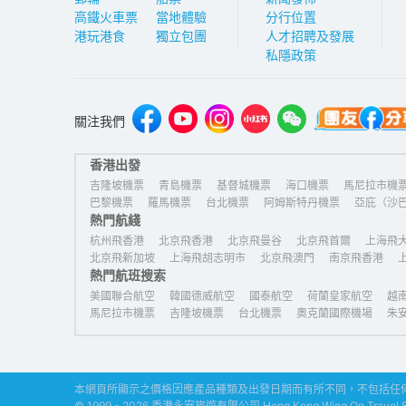
高鐵火車票
當地體驗
分行位置
港玩港食
獨立包團
人才招聘及發展
私隱政策
關注我們
香港出發
吉隆坡機票
青島機票
基督城機票
海口機票
馬尼拉市機
巴黎機票
羅馬機票
台北機票
阿姆斯特丹機票
亞庇（沙
熱門航綫
濟州島機票
杭州飛香港
北京飛香港
北京飛曼谷
北京飛首爾
上海飛
北京飛新加坡
上海飛胡志明市
北京飛澳門
南京飛香港
熱門航班搜索
美國聯合航空
韓國德威航空
國泰航空
荷蘭皇家航空
越
馬尼拉市機票
吉隆坡機票
台北機票
奧克蘭國際機場
朱
本網頁所顯示之價格因應產品種類及出發日期而有所不同，不包括任何
© 1999 - 2026 香港永安旅遊有限公司 Hong Kong Wing On Travel Serv