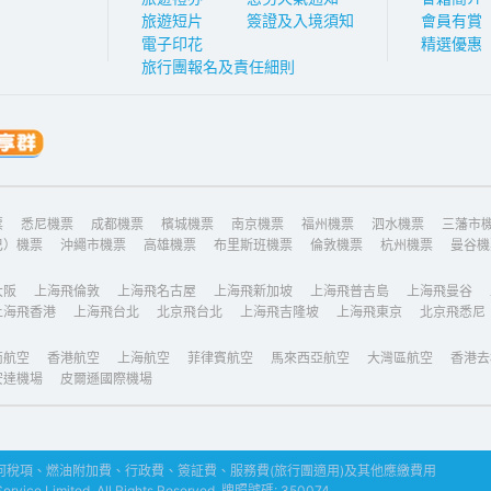
旅遊短片
簽證及入境須知
會員有賞
電子印花
精選優惠
旅行團報名及責任細則
票
悉尼機票
成都機票
檳城機票
南京機票
福州機票
泗水機票
三藩市
巴）機票
沖繩市機票
高雄機票
布里斯班機票
倫敦機票
杭州機票
曼谷機
大阪
上海飛倫敦
上海飛名古屋
上海飛新加坡
上海飛普吉島
上海飛曼谷
上海飛香港
上海飛台北
北京飛台北
上海飛吉隆坡
上海飛東京
北京飛悉尼
南航空
香港航空
上海航空
菲律賓航空
馬來西亞航空
大灣區航空
香港去
安達機場
皮爾遜國際機場
稅項、燃油附加費、行政費、簽証費、服務費(旅行團適用)及其他應繳費用
ice Limited. All Rights Reserved. 牌照號碼: 350074