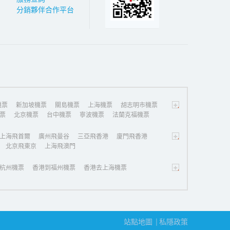
分銷夥伴合作平台
+
機票
新加坡機票
關島機票
上海機票
胡志明市機票
票
北京機票
台中機票
寧波機票
法蘭克福機票
+
上海飛首爾
廣州飛曼谷
三亞飛香港
廈門飛香港
北京飛東京
上海飛澳門
+
杭州機票
香港到福州機票
香港去上海機票
站點地圖
私隱政策
|