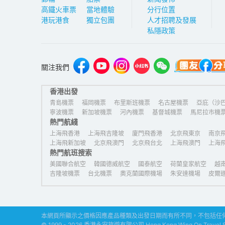
高鐵火車票
當地體驗
分行位置
港玩港食
獨立包團
人才招聘及發展
私隱政策
關注我們
香港出發
青島機票
福岡機票
布里斯班機票
名古屋機票
亞庇（沙
寧波機票
新加坡機票
河內機票
基督城機票
馬尼拉市機
熱門航綫
濟州島機票
上海飛香港
上海飛吉隆坡
廈門飛香港
北京飛東京
南京
上海飛新加坡
北京飛澳門
北京飛台北
上海飛澳門
上海
熱門航班搜索
美國聯合航空
韓國德威航空
國泰航空
荷蘭皇家航空
越
吉隆坡機票
台北機票
奧克蘭國際機場
朱安達機場
皮爾
本網頁所顯示之價格因應產品種類及出發日期而有所不同，不包括任何
© 1999 - 2026 香港永安旅遊有限公司 Hong Kong Wing On Travel Serv