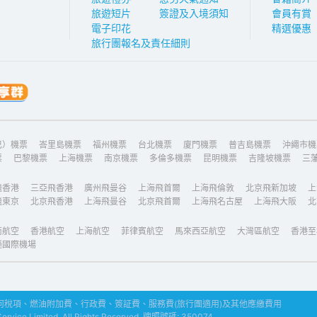
旅遊短片
簽證及入境須知
會員有賞
電子印花
精選優惠
旅行團報名及責任細則
巴）機票
峇里島機票
福州機票
台北機票
廈門機票
普吉島機票
沖繩市機
票
巴黎機票
上海機票
南京機票
多倫多機票
昆明機票
吉隆坡機票
三
飛香港
三亞飛香港
廣州飛曼谷
上海飛首爾
上海飛倫敦
北京飛新加坡
上
飛東京
北京飛香港
上海飛曼谷
北京飛首爾
上海飛名古屋
上海飛大阪
北
南航空
香港航空
上海航空
菲律賓航空
馬來西亞航空
大灣區航空
香港至
遜國際機場
稅項、燃油附加費、行政費、簽証費、服務費(旅行團適用)及其他應繳費用
ice Limited. All Rights Reserved. 牌照號碼: 350074