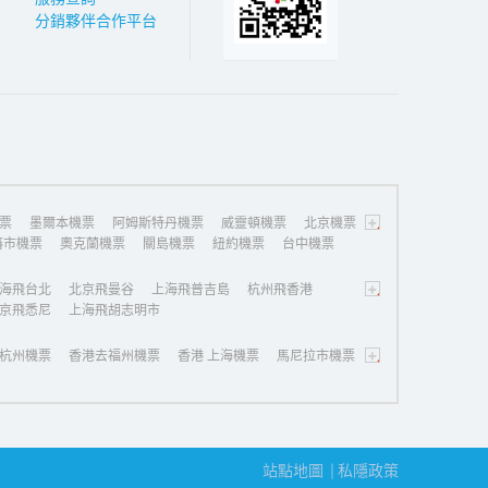
分銷夥伴合作平台
+
票
墨爾本機票
阿姆斯特丹機票
威靈頓機票
北京機票
藩市機票
奧克蘭機票
關島機票
紐約機票
台中機票
+
海飛台北
北京飛曼谷
上海飛普吉島
杭州飛香港
京飛悉尼
上海飛胡志明市
+
杭州機票
香港去福州機票
香港 上海機票
馬尼拉市機票
站點地圖
私隱政策
|