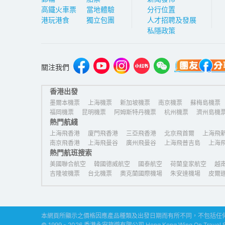
高鐵火車票
當地體驗
分行位置
港玩港食
獨立包團
人才招聘及發展
私隱政策
關注我們
香港出發
墨爾本機票
上海機票
新加坡機票
南京機票
蘇梅島機票
福岡機票
昆明機票
阿姆斯特丹機票
杭州機票
濟州島機
熱門航綫
馬尼拉市機票
上海飛香港
廈門飛香港
三亞飛香港
北京飛首爾
上海飛
南京飛香港
上海飛曼谷
廣州飛曼谷
上海飛普吉島
上海
熱門航班搜索
美國聯合航空
韓國德威航空
國泰航空
荷蘭皇家航空
越
吉隆坡機票
台北機票
奧克蘭國際機場
朱安達機場
皮爾
本網頁所顯示之價格因應產品種類及出發日期而有所不同，不包括任何
© 1999 - 2026 香港永安旅遊有限公司 Hong Kong Wing On Travel Serv