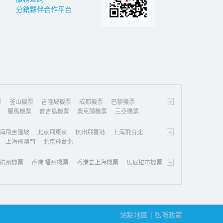
分銷夥伴合作平台
+
票
釜山機票
吉隆坡機票
成都機票
巴黎機票
羅馬機票
普吉島機票
奧克蘭機票
三亞機票
+
海飛吉隆坡
北京飛東京
杭州飛香港
上海飛台北
上海飛澳門
北京飛台北
+
杭州機票
香港 福州機票
香港去上海機票
馬尼拉市機票
站點地圖
私隱政策
|