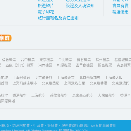
旅遊短片
簽證及入境須知
會員有賞
電子印花
精選優惠
旅行團報名及責任細則
倫敦機票
台中機票
東京機票
台北機票
曼谷機票
福州機票
基督城機
票
亞庇（沙巴）機票
河內機票
札幌機票
峇里島機票
關島機票
青島機票
新加坡
上海飛倫敦
北京飛曼谷
上海飛東京
北京飛新加坡
上海飛大阪
上
飛首爾
上海飛胡志明市
北京飛悉尼
上海飛名古屋
北京飛香港
北京飛澳門
南航空
香港航空
上海航空
菲律賓航空
馬來西亞航空
大灣區航空
香港至
遜國際機場
稅項、燃油附加費、行政費、簽証費、服務費(旅行團適用)及其他應繳費用
ice Limited. All Rights Reserved. 牌照號碼: 350074