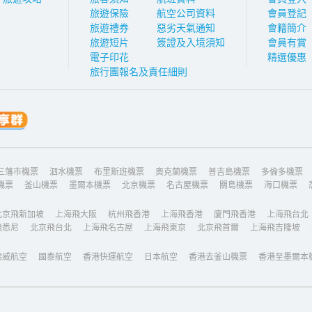
旅遊保險
航空公司資料
會員登記
旅遊禮券
惡劣天氣通知
會籍簡介
旅遊短片
簽證及入境須知
會員有賞
電子印花
精選優惠
旅行團報名及責任細則
三藩市機票
泗水機票
布里斯班機票
奧克蘭機票
普吉島機票
多倫多機票
機票
釜山機票
墨爾本機票
北京機票
名古屋機票
關島機票
海口機票
北京飛新加坡
上海飛大阪
杭州飛香港
上海飛香港
廈門飛香港
上海飛台北
飛悉尼
北京飛台北
上海飛名古屋
上海飛東京
北京飛首爾
上海飛吉隆坡
德威航空
國泰航空
香港快運航空
日本航空
香港去釜山機票
香港至墨爾本