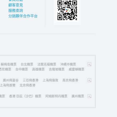
顧客意見
服務查詢
分銷夥伴合作平台
+
蘇梅島機票
台北機票
法蘭克福機票
沖繩市機票
悉尼機票
台中機票
高雄機票
吉隆坡機票
威靈頓機票
+
廣州飛曼谷
三亞飛香港
上海飛倫敦
南京飛香港
上海飛首爾
北京飛香港
+
機票
香港 亞庇（沙巴）機票
阿姆斯特丹機票
廣州機票