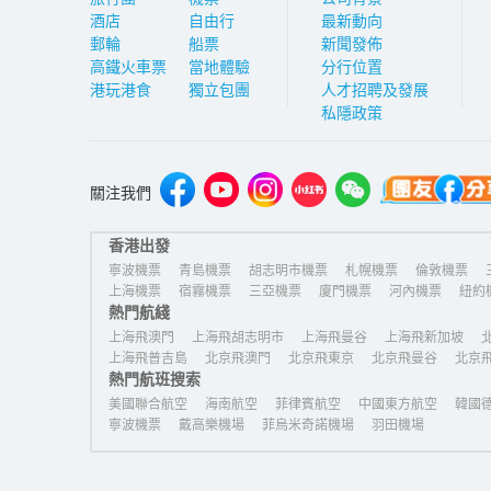
酒店
自由行
最新動向
郵輪
船票
新聞發佈
高鐵火車票
當地體驗
分行位置
港玩港食
獨立包團
人才招聘及發展
私隱政策
關注我們
香港出發
寧波機票
青島機票
胡志明市機票
札幌機票
倫敦機票
上海機票
宿霧機票
三亞機票
廈門機票
河內機票
紐約
熱門航綫
上海飛澳門
上海飛胡志明市
上海飛曼谷
上海飛新加坡
上海飛普吉島
北京飛澳門
北京飛東京
北京飛曼谷
北京
熱門航班搜索
美國聯合航空
海南航空
菲律賓航空
中國東方航空
韓國
寧波機票
戴高樂機場
菲烏米奇諾機場
羽田機場