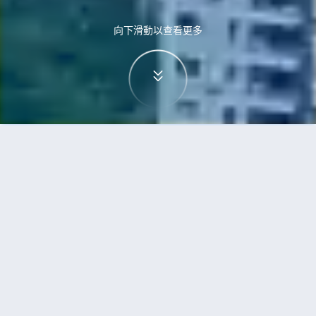
向下滑動以查看更多
首頁
機票
阿德萊德到三亞的機票
搜尋由阿德萊德飛往三亞的廉價航班
單程
來回
ADL
SYX
3h5min
13:00
14:00
直飛
檢查價格