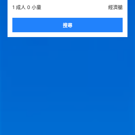
1 成人 0 小童
經濟艙
搜尋