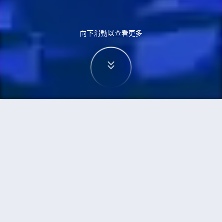
向下滑動以查看更多
首頁
機票
奧克蘭到鹿兒島市的機票
搜尋由奧克蘭飛往鹿兒島市的廉價航班
單程
來回
AKL
KOJ
3h5min