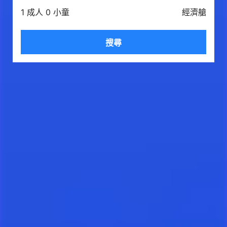
1 成人 0 小童
經濟艙
搜尋