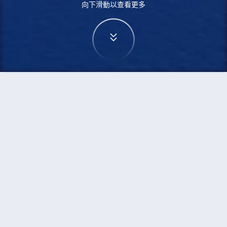
向下滑動以查看更多
首頁
機票
濟州島到新德里的機票
搜尋由濟州島飛往新德里的廉價航班，單程票價低
至HKD2,633
單程
來回
CJU
DEL
8h45min
HKD2,633
06:30
16:35
轉機