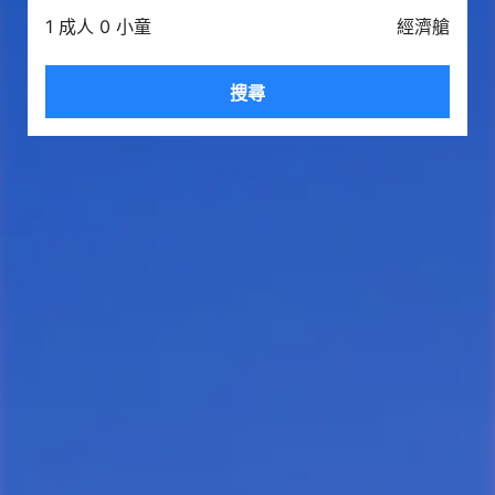
1 成人 0 小童
經濟艙
搜尋