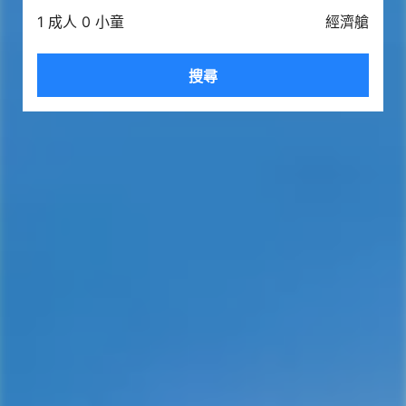
1 成人 0 小童
經濟艙
搜尋