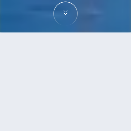
首頁
機票
杭州到清邁的機票
搜尋由杭州飛往清邁的廉價航班，單程票價低至
HKD1,122
單程
來回
HGH
CNX
HKD1,122
5h25min
01:20
07:30
轉機
搜尋
杭州 - 清邁 | 08月25日 | 泰國獅子航空