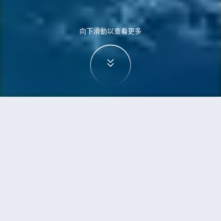
向下滑動以查看更多
首頁
機票
洛杉磯到峇里島的機票
搜尋由洛杉磯飛往峇里島的廉價航班，單程票價低
至HKD3,221
單程
來回