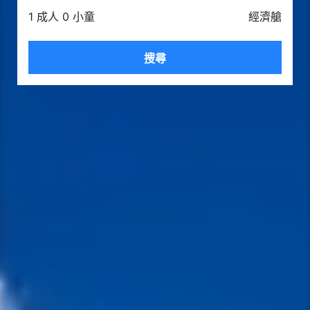
1 成人 0 小童
經濟艙
搜尋