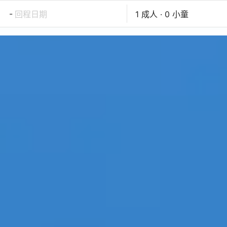
-
回程日期
1 成人 · 0 小童