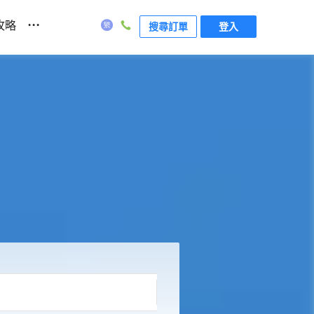
...
攻略
搜尋訂單
登入