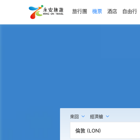
旅行團
機票
酒店
自由行
來回
經濟艙