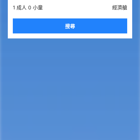
1 成人 0 小童
經濟艙
搜尋