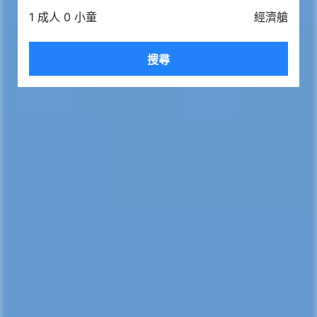
1 成人 0 小童
經濟艙
搜尋