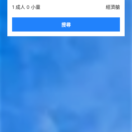
1 成人 0 小童
經濟艙
搜尋