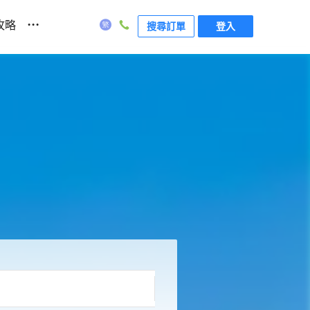
...
攻略
搜尋訂單
登入