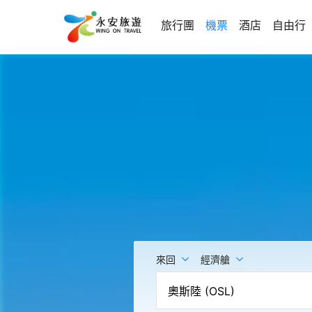
旅行團
機票
酒店
自由行
來回
經濟艙