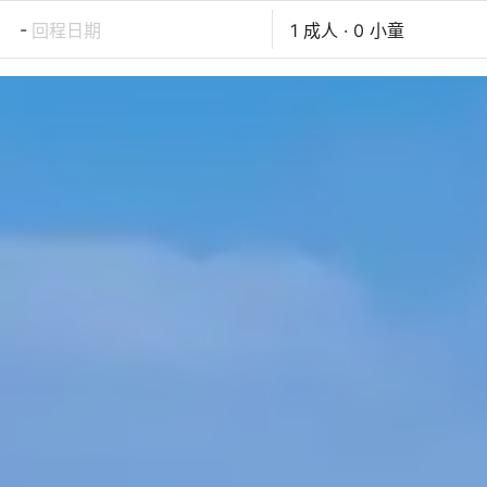
-
回程日期
1 成人 · 0 小童