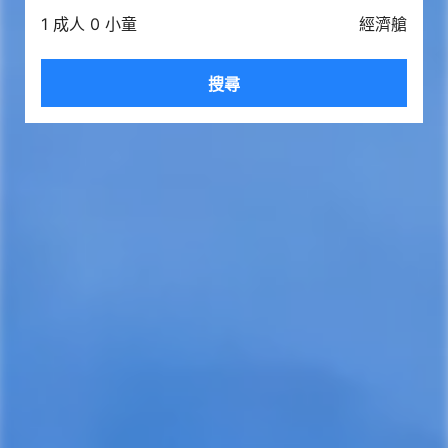
1 成人 0 小童
經濟艙
搜尋