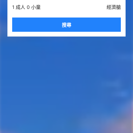
1 成人 0 小童
經濟艙
搜尋