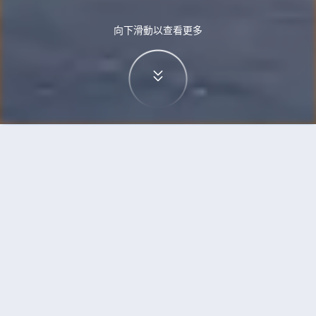
向下滑動以查看更多
首頁
機票
富國島到開羅的機票
搜尋由富國島飛往開羅的廉價航班
單程
來回
PQC
CAI
3h5min
13:00
14:00
直飛
檢查價格