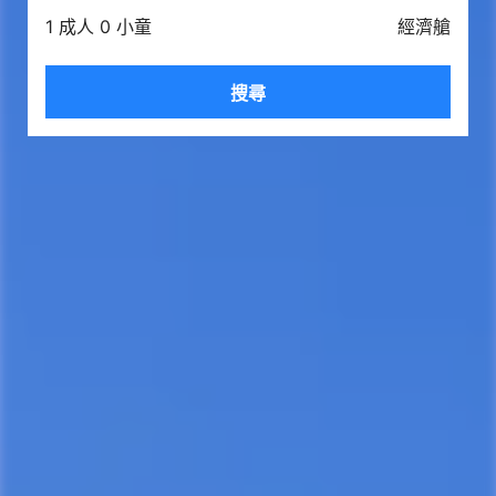
1 成人 0 小童
經濟艙
搜尋