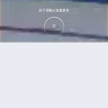
向下滑動以查看更多
首頁
機票
富國島到達沃市的機票
搜尋由富國島飛往達沃市的廉價航班
單程
來回
PQC
DVO
3h5min
13:00
14:00
直飛
檢查價格