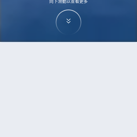
向下滑動以查看更多
首頁
機票
富國島到福州的機票
搜尋由富國島飛往福州的廉價航班，單程票價低至
HKD1,520
單程
來回
PQC
FOC
4h20min
HKD1,520
16:00
11:45
轉機