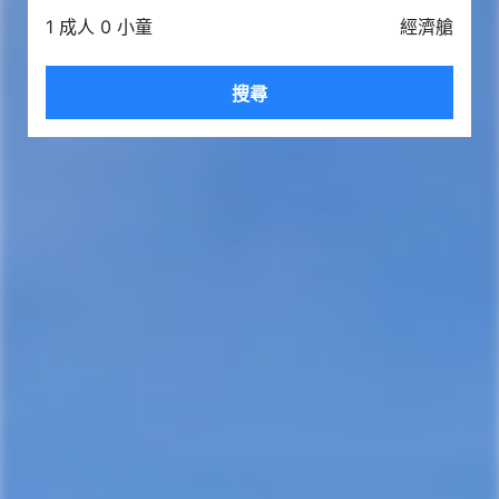
1 成人 0 小童
經濟艙
搜尋