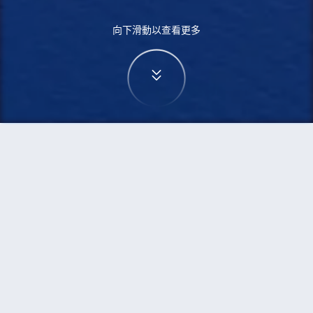
向下滑動以查看更多
首頁
機票
釜山到檳城的機票
搜尋由釜山飛往檳城的廉價航班
單程
來回
PUS
PEN
3h5min
13:00
14:00
直飛
檢查價格