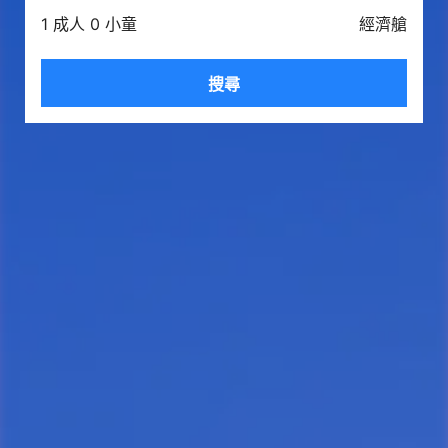
1 成人 0 小童
經濟艙
搜尋