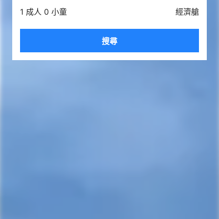
1 成人 0 小童
經濟艙
搜尋