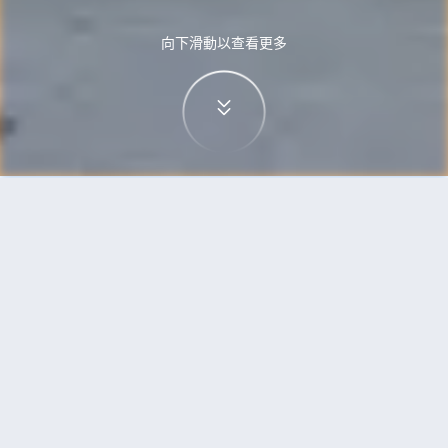
向下滑動以查看更多
首頁
機票
台中到布魯塞爾的機票
搜尋由台中飛往布魯塞爾的廉價航班
單程
來回
RMQ
BRU
3h5min
13:00
14:00
直飛
檢查價格