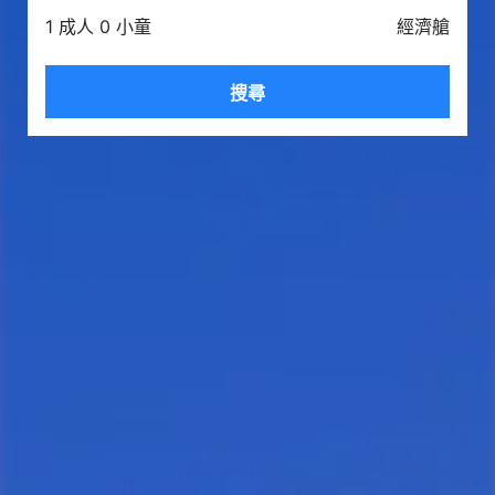
1 成人 0 小童
經濟艙
搜尋