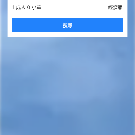
1 成人 0 小童
經濟艙
搜尋