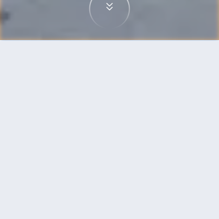
首頁
機票
西雅圖到布魯塞爾的機票
搜尋由西雅圖飛往布魯塞爾的廉價航班，單程票價
低至HKD2,545
單程
來回
SEA
BRU
10h45min
HKD2,545
19:00
12:55
轉機
搜尋
西雅圖 - 布魯塞爾 | 09月16日 | 冰島
航空