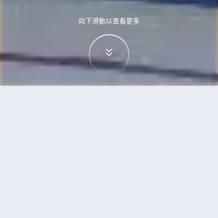
向下滑動以查看更多
首頁
機票
西雅圖到達沃市的機票
搜尋由西雅圖飛往達沃市的廉價航班
單程
來回
SEA
DVO
3h5min
13:00
14:00
直飛
檢查價格