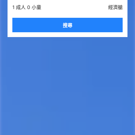
1 成人 0 小童
經濟艙
搜尋