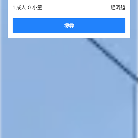
1 成人 0 小童
經濟艙
搜尋