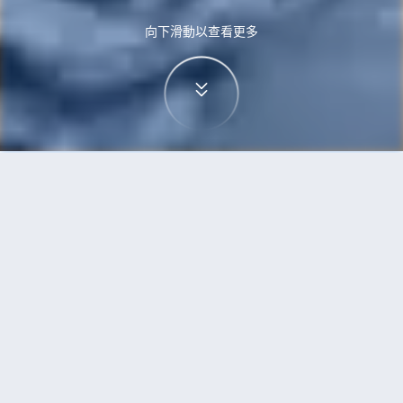
向下滑動以查看更多
首頁
機票
西雅圖到河內的機票
搜尋由西雅圖飛往河內的廉價航班，單程票價低至
HKD3,125
單程
來回
SEA
HAN
HKD3,125
16h20min
00:10
22:00