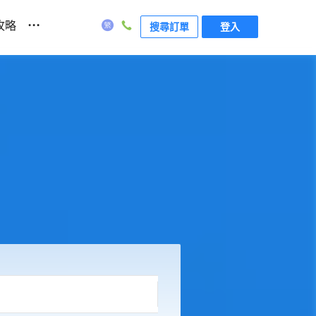
...
攻略
搜尋訂單
登入