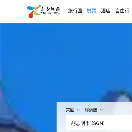
旅行團
機票
酒店
自由行
來回
經濟艙