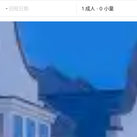
-
回程日期
1 成人 · 0 小童