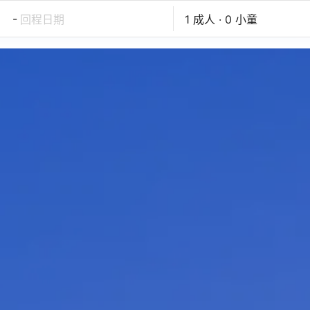
-
回程日期
1 成人 · 0 小童