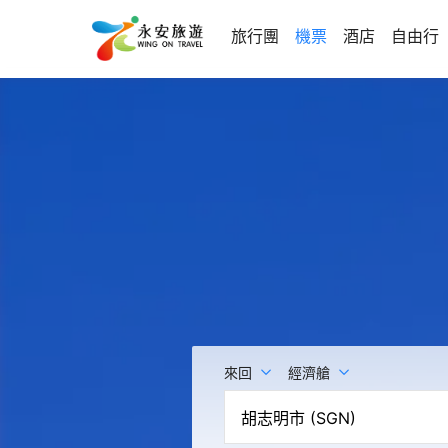
旅行團
機票
酒店
自由行
來回
經濟艙