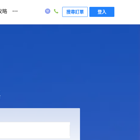
...
攻略
搜尋訂單
登入
票