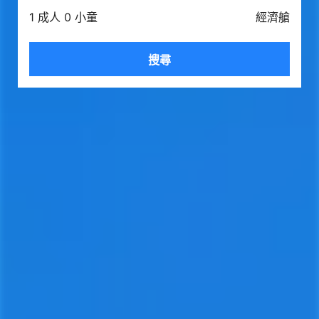
1 成人 0 小童
經濟艙
搜尋