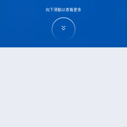
向下滑動以查看更多
首頁
機票
上海到伯明翰的機票
搜尋由上海飛往伯明翰的廉價航班，單程票價低至
HKD4,122
單程
來回
PVG
BHX
HKD4,122
16h10min
22:25
16:20
轉機