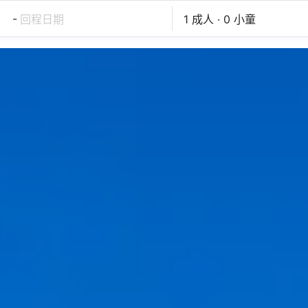
-
回程日期
1 成人 · 0 小童