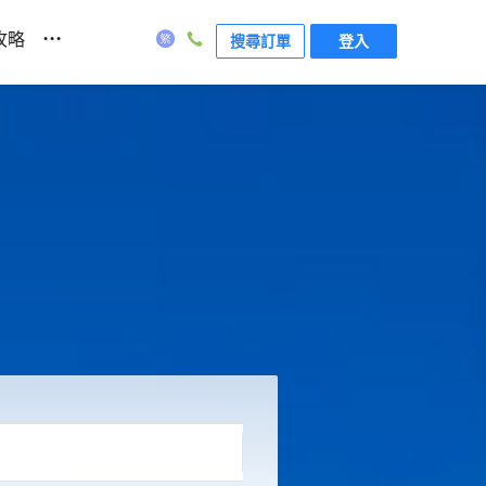
...
攻略
搜尋訂單
登入