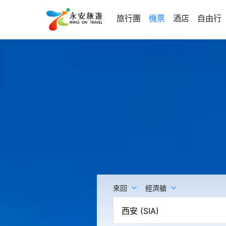
旅行團
機票
酒店
自由行
來回
經濟艙