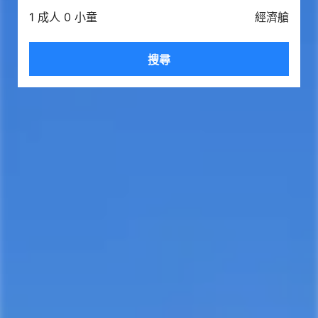
1 成人 0 小童
經濟艙
搜尋