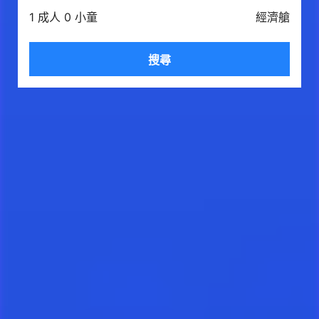
1 成人 0 小童
經濟艙
搜尋