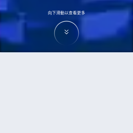
向下滑動以查看更多
首頁
機票
西安到鹿兒島市的機票
搜尋由西安飛往鹿兒島市的廉價航班
單程
來回
SIA
KOJ
3h5min
13:00
14:00
直飛
檢查價格