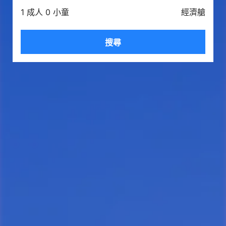
1 成人 0 小童
經濟艙
搜尋