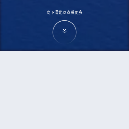
向下滑動以查看更多
首頁
機票
西安到佬沃的機票
搜尋由西安飛往佬沃的廉價航班
單程
來回
SIA
LAO
3h5min
13:00
14:00
直飛
檢查價格