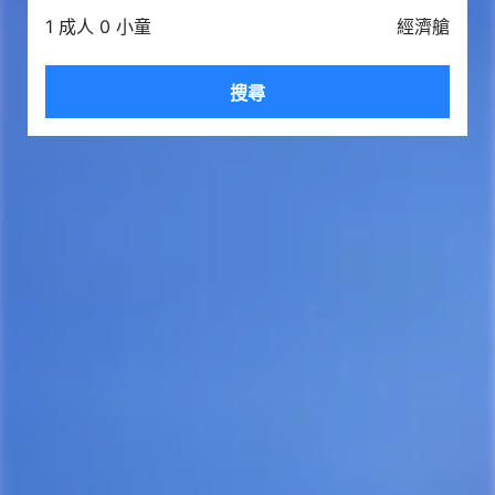
1 成人 0 小童
經濟艙
搜尋