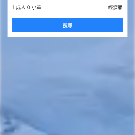
1 成人 0 小童
經濟艙
搜尋