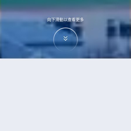
向下滑動以查看更多
首頁
機票
西安到雷克雅未克的機票
搜尋由西安飛往雷克雅未克的廉價航班
單程
來回
SIA
REK
3h5min