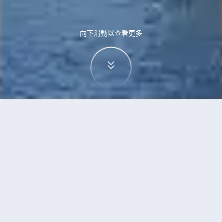
向下滑動以查看更多
首頁
機票
西安到斯德哥爾摩的機票
搜尋由西安飛往斯德哥爾摩的廉價航班
單程
來回
SIA
STO
3h5min