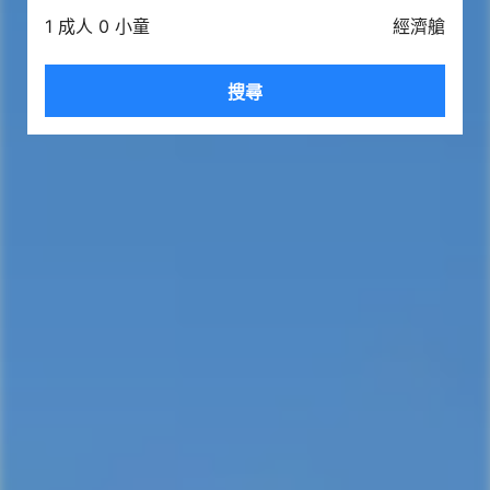
1 成人 0 小童
經濟艙
搜尋