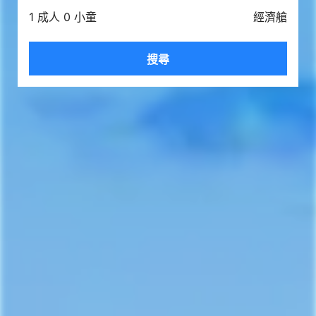
1 成人 0 小童
經濟艙
搜尋